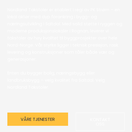
Nordland Takstoler er etablert i regi av PK Strøm – en
lokal aktør med dyp forankring i bygg- og
næringsutvikling i Saltdal. Med solid støtte i ryggen og
moderne produksjonslokaler i Rognan, leverer vi
takstoler av høy kvalitet til byggprosjekter over hele
Nord-Norge. Vår styrke ligger i teknisk presisjon, rask
levering og konstruksjoner som tåler både vær og
generasjoner.
Enten du bygger bolig, næringsbygg eller
landbruksbygg – velg kvalitet fra Saltdal. Velg
Nordland Takstoler.
VÅRE TJENESTER
KONTAKT
OSS