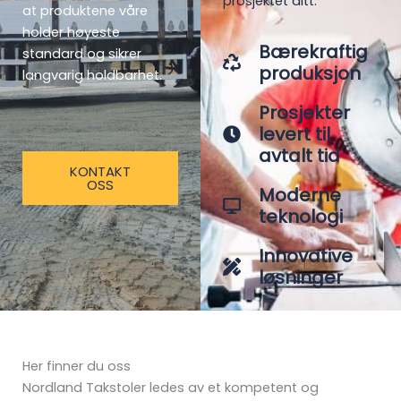
prosjektet ditt.
at produktene våre
holder høyeste
Bærekraftig
standard og sikrer
produksjon
langvarig holdbarhet.
Prosjekter
levert til
avtalt tid
KONTAKT
OSS
Moderne
teknologi
Innovative
løsninger
Her finner du oss
Nordland Takstoler ledes av et kompetent og