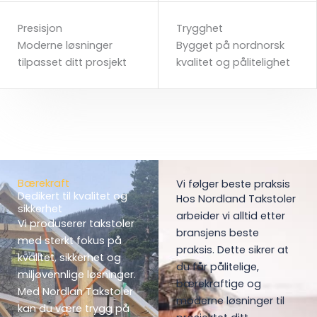
Presisjon
Trygghet
Moderne løsninger
Bygget på nordnorsk
tilpasset ditt prosjekt
kvalitet og pålitelighet
Bærekraft
Vi følger beste praksis
Dedikert til kvalitet og
Hos Nordland Takstoler
sikkerhet
arbeider vi alltid etter
Vi produserer takstoler
bransjens beste
med sterkt fokus på
praksis. Dette sikrer at
kvalitet, sikkerhet og
du får pålitelige,
miljøvennlige løsninger.
bærekraftige og
Med Nordlan Takstoler
moderne løsninger til
kan du være trygg på