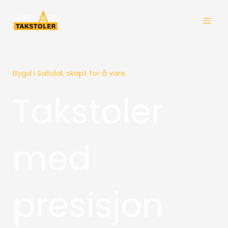
Hopp
rett
til
innholdet
Bygd i Saltdal, skapt for å vare.
Takstoler
med
presisjon