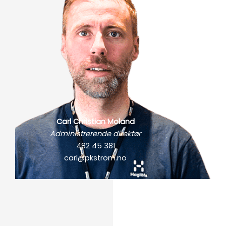
Carl Christian Moland
Administrerende direktør
482 45 381
carl@pkstrom.no