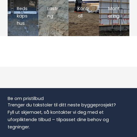
Reds
Lasti
Kontr
Mont
kaps
ng
oll
ering
hus
Be om pristilbud
Trenger du takstoler til ditt neste byggeprosjekt?
Fyll ut skjemaet, så kontakter vi deg med et
uforpliktende tilbud – tilpasset dine behov og
tegninger.