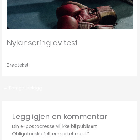
Nylansering av test
Legg igjen en kommentar
/
test
/ Av
admin
Brødtekst
←
Forrige Innlegg
Legg igjen en kommentar
Din e-postadresse vil ikke bli publisert.
Obligatoriske felt er merket med
*